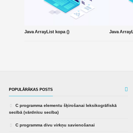
Java ArrayList kopa ()
Java ArrayL
POPULĀRĀKAS POSTS
C programma elementu šķirošanai leksikogrāfiskā
secībā (vārdnīcu secība)
C programma divu virkņu savienošanai