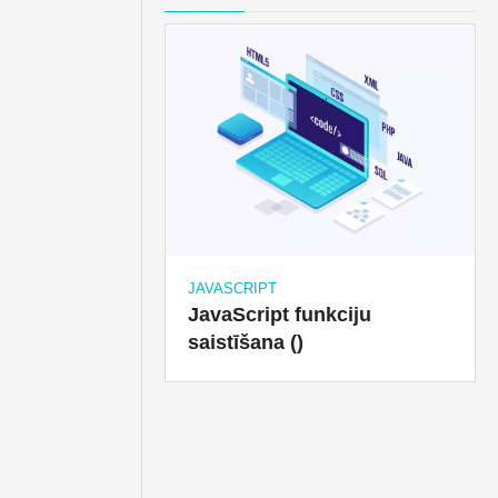
JAVASCRIPT
JavaScript funkciju
saistīšana ()