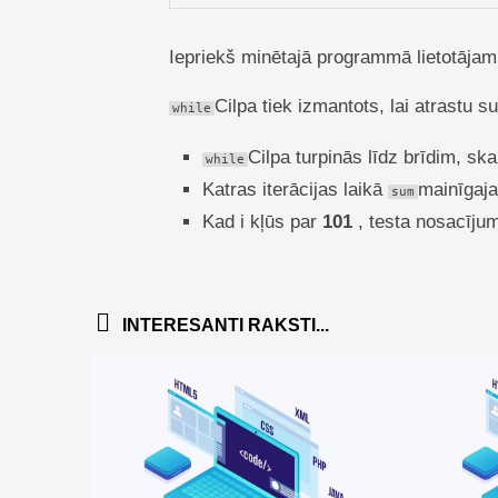
Iepriekš minētajā programmā lietotājam
Cilpa tiek izmantots, lai atrast
while
Cilpa turpinās līdz brīdim, sk
while
Katras iterācijas laikā
mainīgaja
sum
Kad i kļūs par
101
, testa nosacīju
INTERESANTI RAKSTI...