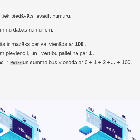
 tiek piedāvāts ievadīt numuru.
u summu dabas numuriem.
aits ir mazāks par vai vienāds ar
100
.
m pievieno i, un i vērtību palielina par
1
.
ms ir
un summa būs vienāda ar 0 + 1 + 2 +… + 100.
false