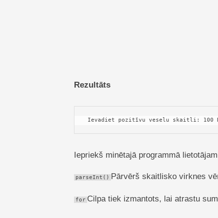
Rezultāts
 Ievadiet pozitīvu veselu skaitli: 100
Iepriekš minētajā programmā lietotājam
Pārvērš skaitlisko virknes vēr
parseInt()
Cilpa tiek izmantots, lai atrastu su
for