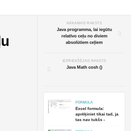
NĀKAMAIS RAKSTS
Java programma, lai iegūtu
ļu
relatīvo ceļu no diviem
absolūtiem ceļiem
IEPRIEKŠĒJAIS RAKSTS
Java Math cosh ()
FORMULA
Excel formula:
aprēķiniet tikai tad, ja
tas nav tukšs -