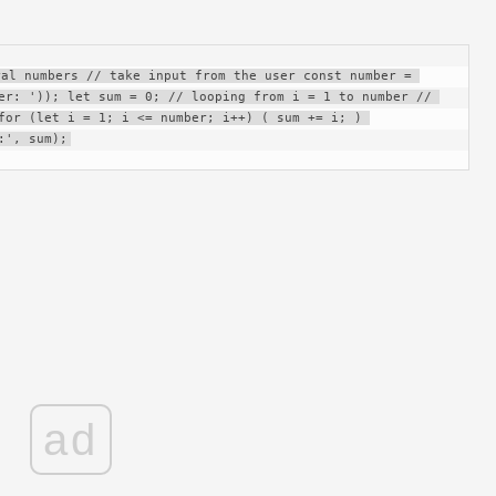
al numbers // take input from the user const number = 
er: ')); let sum = 0; // looping from i = 1 to number // 
for (let i = 1; i <= number; i++) ( sum += i; ) 
:', sum);
ad