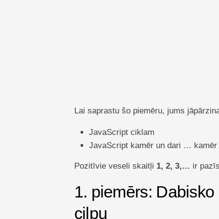
TechTV
Lai saprastu šo piemēru, jums jāpārz
JavaScript ciklam
JavaScript kamēr un dari … kamēr
Pozitīvie veseli skaitļi
1, 2, 3,…
ir pazīs
1. piemērs: Dabisko
cilpu