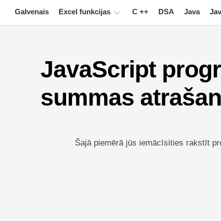
Skip
Galvenais
Excel funkcijas
C ++
DSA
Java
Jav
to
content
Diagramma
JavaScript prog
Excel
padomi
summas atrašan
Formula
Glosārijs
Īsinājumtaustiņi
Šajā piemērā jūs iemācīsities rakstīt 
Nodarbības
Jaunumi
Pagrieziena
galds