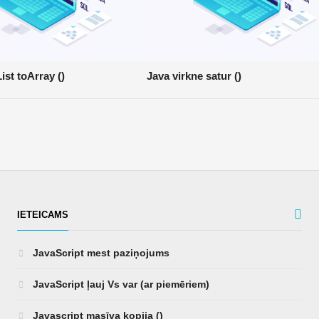
ist toArray ()
Java virkne satur ()
IETEICAMS
JavaScript mest paziņojums
JavaScript ļauj Vs var (ar piemēriem)
Javascript masīva kopija ()