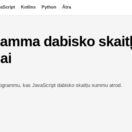
aScript
Kotlins
Python
Ātra
ramma dabisko skait
ai
programmu, kas JavaScript dabisko skaitļu summu atrod.