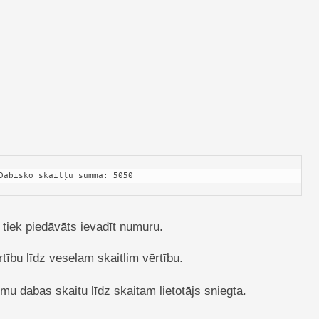
 Dabisko skaitļu summa: 5050
 tiek piedāvāts ievadīt numuru.
tību līdz veselam skaitlim vērtību.
mmu dabas skaitu līdz skaitam lietotājs sniegta.