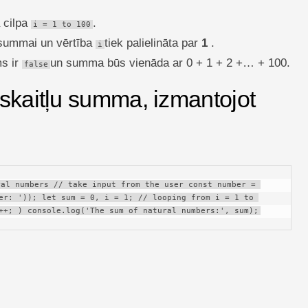
a cilpa
.
i = 1 to 100
s summai un vērtība
tiek palielināta par
1
.
i
ms ir
un summa būs vienāda ar 0 + 1 + 2 +… + 100.
false
 skaitļu summa, izmantojot
al numbers // take input from the user const number = 
er: ')); let sum = 0, i = 1; // looping from i = 1 to 
++; ) console.log('The sum of natural numbers:', sum);