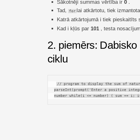
Sākotnēji summas vērtība ir
0
.
Tad,
lai atkārtotu, tiek izmantot
for
Katrā atkārtojumā i tiek pieskaitīt
Kad i kļūs par
101
, testa nosacīju
2. piemērs: Dabisko
ciklu
// program to display the sum of natur
parseInt(prompt('Enter a positive integ
number while(i <= number) ( sum += i; i