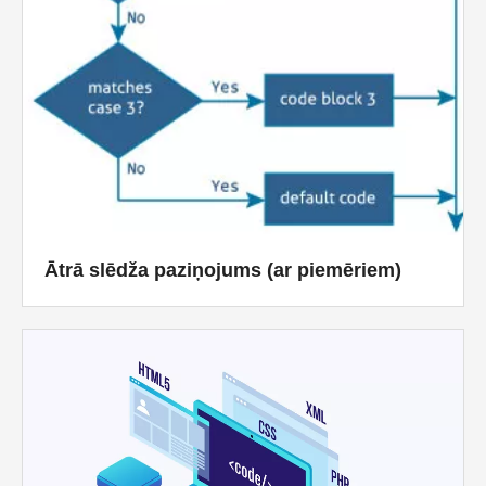
Ātrā slēdža paziņojums (ar piemēriem)