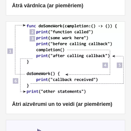
Ātrā vārdnīca (ar piemēriem)
Ātri aizvērumi un to veidi (ar piemēriem)