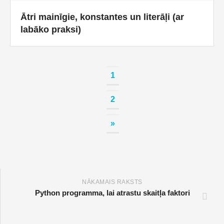
Ātri mainīgie, konstantes un literāļi (ar
labāko praksi)
1
2
»
NĀKAMAIS RAKSTS
Python programma, lai atrastu skaitļa faktori