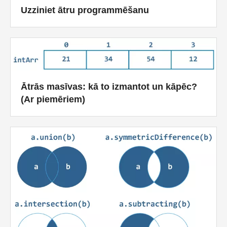
Uzziniet ātru programmēšanu
Ātra
Pagrieziena galds
TechTV
Ātrās masīvas: kā to izmantot un kāpēc?
(Ar piemēriem)