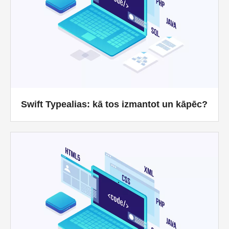
Swift Typealias: kā tos izmantot un kāpēc?