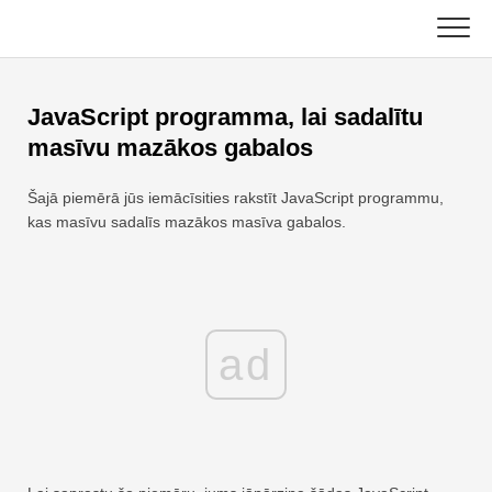
Skip
to
content
Galvenais
JavaScript programma, lai sadalītu
Excel funkcijas
masīvu mazākos gabalos
Diagramma
C ++
Šajā piemērā jūs iemācīsities rakstīt JavaScript programmu,
kas masīvu sadalīs mazākos masīva gabalos.
Excel padomi
DSA
Formula
Java
Glosārijs
ad
JavaScript
Īsinājumtaustiņi
Kotlins
Nodarbības
Python
Jaunumi