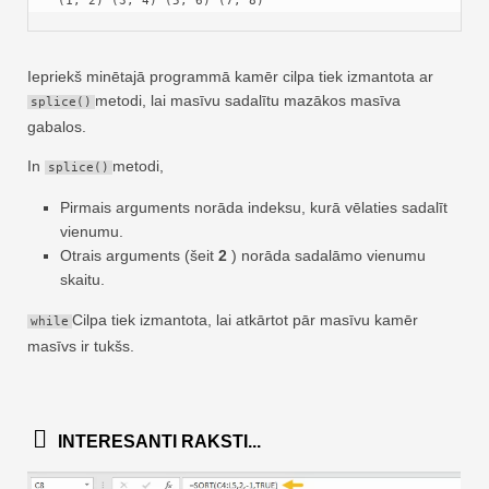
 (1, 2) (3, 4) (5, 6) (7, 8)
Iepriekš minētajā programmā kamēr cilpa tiek izmantota ar
metodi, lai masīvu sadalītu mazākos masīva
splice()
gabalos.
In
metodi,
splice()
Pirmais arguments norāda indeksu, kurā vēlaties sadalīt
vienumu.
Otrais arguments (šeit
2
) norāda sadalāmo vienumu
skaitu.
Cilpa tiek izmantota, lai atkārtot pār masīvu kamēr
while
masīvs ir tukšs.
INTERESANTI RAKSTI...