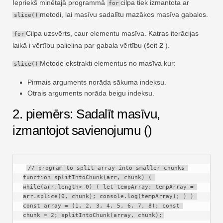
Iepriekš minētajā programmā
cilpa tiek izmantota ar
for
metodi, lai masīvu sadalītu mazākos masīva gabalos.
slice()
Cilpa uzsvērts, caur elementu masīva. Katras iterācijas
for
laikā i vērtību palielina par gabala vērtību (šeit
2
).
Metode ekstrakti elementus no masīva kur:
slice()
Pirmais arguments norāda sākuma indeksu.
Otrais arguments norāda beigu indeksu.
2. piemērs: Sadalīt masīvu,
izmantojot savienojumu ()
// program to split array into smaller chunks 
function splitIntoChunk(arr, chunk) ( 
while(arr.length> 0) ( let tempArray; tempArray = 
arr.splice(0, chunk); console.log(tempArray); ) ) 
const array = (1, 2, 3, 4, 5, 6, 7, 8); const 
chunk = 2; splitIntoChunk(array, chunk);