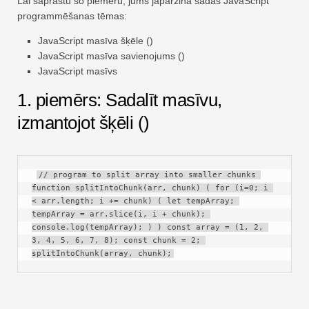
Lai saprastu šo piemēru, jums jāpārzina šādas JavaScript
Ātra
programmēšanas tēmas:
Pagrieziena galds
JavaScript masīva šķēle ()
JavaScript masīva savienojums ()
TechTV
JavaScript masīvs
1. piemērs: Sadalīt masīvu,
izmantojot šķēli ()
// program to split array into smaller chunks 
function splitIntoChunk(arr, chunk) ( for (i=0; i 
< arr.length; i += chunk) ( let tempArray; 
tempArray = arr.slice(i, i + chunk); 
console.log(tempArray); ) ) const array = (1, 2, 
3, 4, 5, 6, 7, 8); const chunk = 2; 
splitIntoChunk(array, chunk);