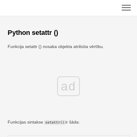
Skip
to
content
Galvenais
Python setattr ()
Excel funkcijas
Funkcija setattr () nosaka objekta atribūta vērtību.
Diagramma
C ++
Excel padomi
DSA
Formula
ad
Java
Glosārijs
JavaScript
Īsinājumtaustiņi
Kotlins
Nodarbības
Funkcijas sintakse
ir šāda:
setattr()
Python
Jaunumi