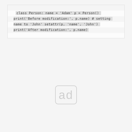
class Person: name = 'Adam' p = Person() 
print('Before modification:', p.name) # setting 
name to 'John' setattr(p, 'name', 'John') 
print('After modification:', p.name)
ad