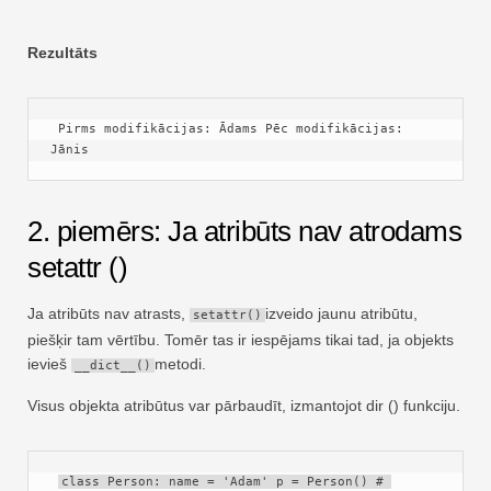
Rezultāts
 Pirms modifikācijas: Ādams Pēc modifikācijas: 
Jānis 
2. piemērs: Ja atribūts nav atrodams
setattr ()
Ja atribūts nav atrasts,
izveido jaunu atribūtu,
setattr()
piešķir tam vērtību. Tomēr tas ir iespējams tikai tad, ja objekts
ievieš
metodi.
__dict__()
Visus objekta atribūtus var pārbaudīt, izmantojot dir () funkciju.
class Person: name = 'Adam' p = Person() # 