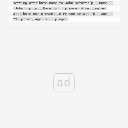
setting attribute name to John setattr(p, 'name', 
'John') print('Name is:', p.name) # setting an 
attribute not present in Person setattr(p, 'age', 
23) print('Age is:', p.age)
ad