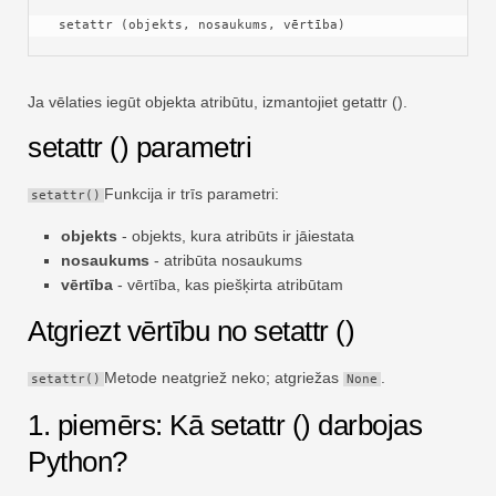
Ātra
 setattr (objekts, nosaukums, vērtība)
Pagrieziena galds
TechTV
Ja vēlaties iegūt objekta atribūtu, izmantojiet getattr ().
setattr () parametri
Funkcija ir trīs parametri:
setattr()
objekts
- objekts, kura atribūts ir jāiestata
nosaukums
- atribūta nosaukums
vērtība
- vērtība, kas piešķirta atribūtam
Atgriezt vērtību no setattr ()
Metode neatgriež neko; atgriežas
.
setattr()
None
1. piemērs: Kā setattr () darbojas
Python?