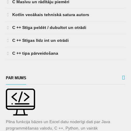
C Masīvu un rādītāju piemēri
Kotlin vecākais tehniskā satura autors
C ++ Stīga peldēt / dubultot un otrādi
C ++ Stīgas līdz int un otrādi
C ++ tipa pārveidošana
PAR MUMS
Pilna funkcija bāzes un Excel datu noderīgi dati par Java
programmēšanas valodu, C ++, Python, un vairāk