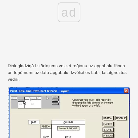
ad
Dialoglodziņā Izkārtojums velciet reģionu uz apgabalu Rinda
un Ieņēmumi uz datu apgabalu. Izvēlieties Labi, lai atgrieztos
vednī.