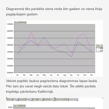
Diagrammā tiks parādīta viena rinda šim gadam un viena līnija
pagājušajam gadam.
Velciet papildu laukus pagrieziena diagrammas lapas laukā.
Pēc tam jūs varat viegli vaicāt datu bāzē. Šis attēls parāda
kopētāju pārdošanu Kalifornijā.