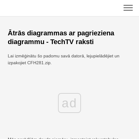
Skip
to
content
Galvenais
Ātrās diagrammas ar pagrieziena
Excel funkcijas
diagrammu - TechTV raksti
Diagramma
C ++
Lai izmēģinātu šo padomu savā datorā, lejupielādējiet un
izpakojiet CFH281.zip.
Excel padomi
DSA
Formula
Java
Glosārijs
ad
JavaScript
Īsinājumtaustiņi
Kotlins
Nodarbības
Python
Jaunumi