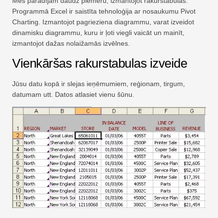
Mēs parādījām daudz piemēru, izmantojot rakurstabulas.
Ātra
Programmā Excel ir saistīta tehnoloģija ar nosaukumu Pivot
Pagrieziena galds
Charting. Izmantojot pagrieziena diagrammu, varat izveidot
dinamisku diagrammu, kuru ir ļoti viegli vaicāt un mainīt,
TechTV
izmantojot dažas nolaižamās izvēlnes.
Vienkāršas rakurstabulas izveide
Jūsu datu kopā ir slejas ieņēmumiem, reģionam, tirgum,
datumam utt. Datos atlasiet vienu šūnu.