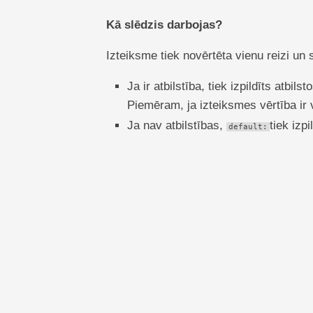
Kā slēdzis darbojas?
Izteiksme tiek novērtēta vienu reizi un 
Ja ir atbilstība, tiek izpildīts atbil
Piemēram, ja izteiksmes vērtība ir 
Ja nav atbilstības,
tiek izpi
default: