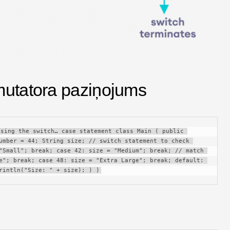
mutatora paziņojums
sing the switch… case statement class Main ( public 
umber = 44; String size; // switch statement to check 
"Small"; break; case 42: size = "Medium"; break; // match 
e"; break; case 48: size = "Extra Large"; break; default: 
rintln("Size: " + size); ) )