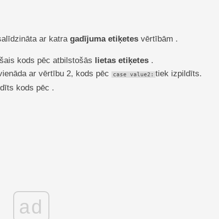
salīdzināta ar katra
gadījuma etiķetes
vērtībām .
stošais kods pēc atbilstošās
lietas etiķetes
.
vienāda ar vērtību 2, kods pēc
tiek izpildīts.
case value2:
ldīts kods pēc .
ad