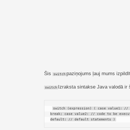
TechTV
Šis
paziņojums ļauj mums izpildī
switch
Izraksta sintakse Java valodā ir 
switch
switch (expression) ( case value1: // 
break; case value2: // code to be execu
default: // default statements )