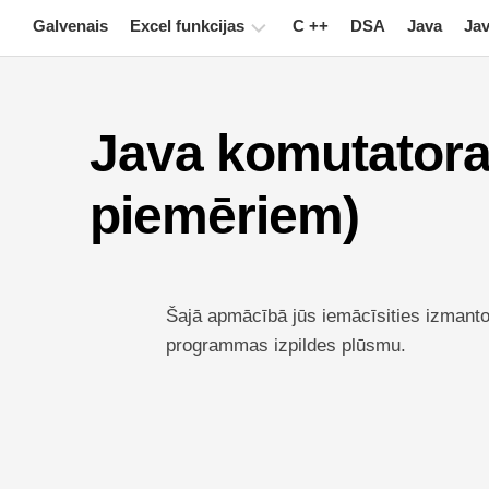
Skip
Galvenais
Excel funkcijas
C ++
DSA
Java
Jav
to
content
Diagramma
Java komutatora
Excel
padomi
piemēriem)
Formula
Glosārijs
Īsinājumtaustiņi
Šajā apmācībā jūs iemācīsities izmantot
Nodarbības
programmas izpildes plūsmu.
Jaunumi
Pagrieziena
galds