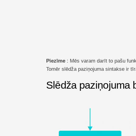
Piezīme
: Mēs varam darīt to pašu funkc
Tomēr slēdža paziņojuma sintakse ir tī
Slēdža paziņojuma 