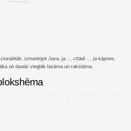
ionalitāti, izmantojot Java, ja … citādi … ja kāpnes.
rāka un daudz vieglāk lasāma un rakstāma.
blokshēma