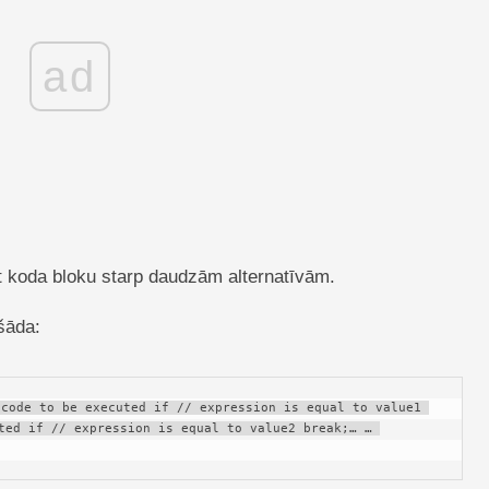
ad
t koda bloku starp daudzām alternatīvām.
šāda:
code to be executed if // expression is equal to value1 
ted if // expression is equal to value2 break;… … 