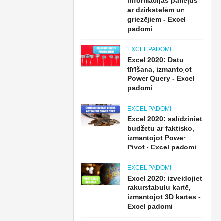
informācijas paneļus
ar dzirkstelēm un
griezējiem - Excel
padomi
EXCEL PADOMI
Excel 2020: Datu
tīrīšana, izmantojot
Power Query - Excel
padomi
EXCEL PADOMI
Excel 2020: salīdziniet
budžetu ar faktisko,
izmantojot Power
Pivot - Excel padomi
EXCEL PADOMI
Excel 2020: izveidojiet
rakurstabulu kartē,
izmantojot 3D kartes -
Excel padomi