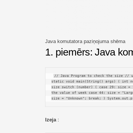
Java komutatora paziņojuma shēma
1. piemērs: Java ko
// Java Program to check the size // u
static void main(String() args) ( int n
size switch (number) ( case 29: size = 
the value of week case 44: size = "Larg
size = "Unknown"; break; ) System.out.p
Izeja
: