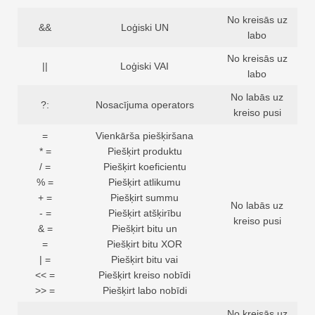
No kreisās uz
&&
Loģiski UN
labo
No kreisās uz
||
Loģiski VAI
labo
No labās uz
?:
Nosacījuma operators
kreiso pusi
=
Vienkārša piešķiršana
* =
Piešķirt produktu
/ =
Piešķirt koeficientu
% =
Piešķirt atlikumu
+ =
Piešķirt summu
No labās uz
- =
Piešķirt atšķirību
kreiso pusi
& =
Piešķirt bitu un
=
Piešķirt bitu XOR
| =
Piešķirt bitu vai
<< =
Piešķirt kreiso nobīdi
>> =
Piešķirt labo nobīdi
No kreisās uz