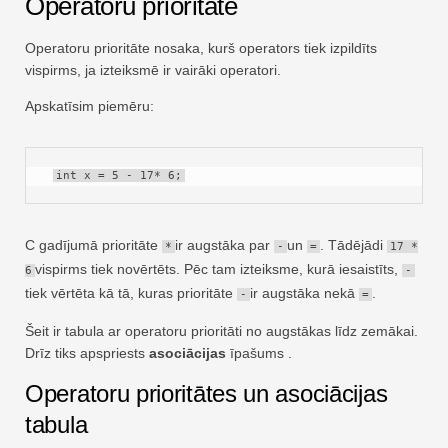
Operatoru prioritāte
Ātra
Pagrieziena galds
Operatoru prioritāte nosaka, kurš operators tiek izpildīts
vispirms, ja izteiksmē ir vairāki operatori.
TechTV
Apskatīsim piemēru:
int x = 5 - 17* 6;
C gadījumā prioritāte
ir augstāka par
un
. Tādējādi
*
-
=
17 *
vispirms tiek novērtēts. Pēc tam izteiksme, kurā iesaistīts,
6
-
tiek vērtēta kā tā, kuras prioritāte
ir augstāka nekā
.
-
=
Šeit ir tabula ar operatoru prioritāti no augstākas līdz zemākai.
Drīz tiks apspriests
asociācijas
īpašums .
Operatoru prioritātes un asociācijas
tabula