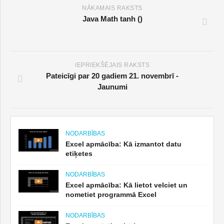
NĀKAMAIS RAKSTS
Java Math tanh ()
IEPRIEKŠĒJAIS RAKSTS
Pateicīgi par 20 gadiem 21. novembrī -
Jaunumi
NODARBĪBAS
Excel apmācība: Kā izmantot datu
etiķetes
NODARBĪBAS
Excel apmācība: Kā lietot velciet un
nometiet programmā Excel
NODARBĪBAS