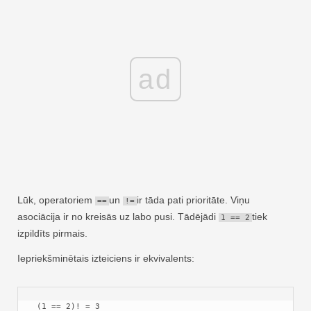
ad
Lūk, operatoriem
un
ir tāda pati prioritāte. Viņu
==
!=
asociācija ir no kreisās uz labo pusi. Tādējādi
tiek
1 == 2
izpildīts pirmais.
Iepriekšminētais izteiciens ir ekvivalents:
 (1 == 2)! = 3