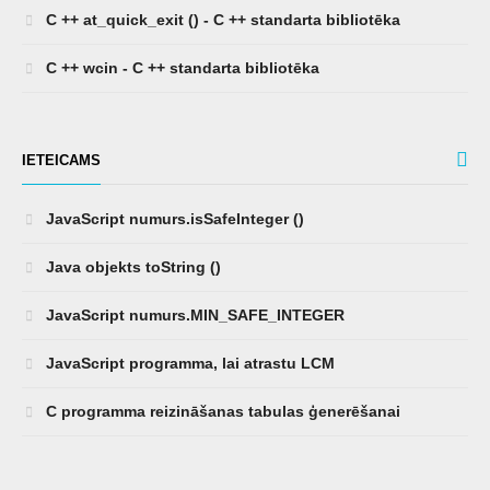
C ++ at_quick_exit () - C ++ standarta bibliotēka
C ++ wcin - C ++ standarta bibliotēka
IETEICAMS
JavaScript numurs.isSafeInteger ()
Java objekts toString ()
JavaScript numurs.MIN_SAFE_INTEGER
JavaScript programma, lai atrastu LCM
C programma reizināšanas tabulas ģenerēšanai