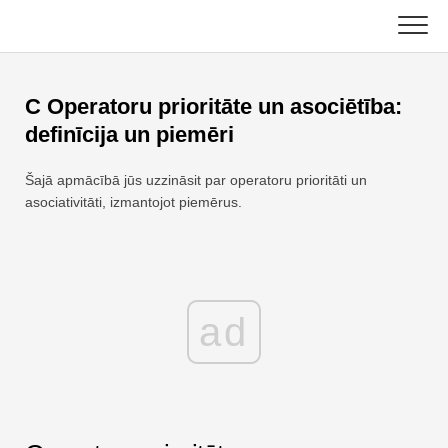
Skip
to
content
Galvenais
C Operatoru prioritāte un asociētība:
Excel funkcijas
definīcija un piemēri
Diagramma
C ++
Šajā apmācībā jūs uzzināsit par operatoru prioritāti un
asociativitāti, izmantojot piemērus.
Excel padomi
DSA
Formula
Java
Glosārijs
ad
JavaScript
Īsinājumtaustiņi
Kotlins
Nodarbības
Python
Jaunumi