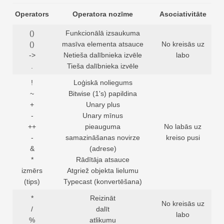
Operators
Operatora nozīme
Asociativitāte
()
Funkcionālā izsaukuma
()
masīva elementa atsauce
No kreisās uz
->
Netieša dalībnieka izvēle
labo
.
Tieša dalībnieka izvēle
!
Loģiskā noliegums
~
Bitwise (1's) papildina
+
Unary plus
-
Unary mīnus
++
pieauguma
No labās uz
-
samazināšanas novirze
kreiso pusi
&
(adrese)
*
Rādītāja atsauce
izmērs
Atgriež objekta lielumu
(tips)
Typecast (konvertēšana)
*
Reizināt
No kreisās uz
/
dalīt
labo
%
atlikumu