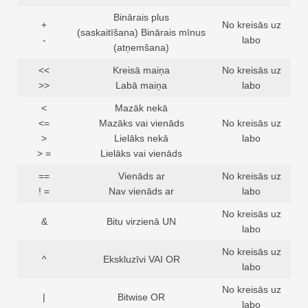
Binārais plus
+
No kreisās uz
(saskaitīšana) Binārais mīnus
-
labo
(atņemšana)
<<
Kreisā maiņa
No kreisās uz
>>
Labā maiņa
labo
<
Mazāk nekā
<=
Mazāks vai vienāds
No kreisās uz
>
Lielāks nekā
labo
> =
Lielāks vai vienāds
==
Vienāds ar
No kreisās uz
! =
Nav vienāds ar
labo
No kreisās uz
&
Bitu virzienā UN
labo
No kreisās uz
^
Ekskluzīvi VAI OR
labo
No kreisās uz
|
Bitwise OR
labo