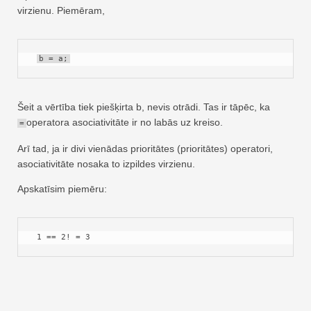
virzienu. Piemēram,
b = a;
Šeit a vērtība tiek piešķirta b, nevis otrādi. Tas ir tāpēc, ka
operatora asociativitāte ir no labās uz kreiso.
=
Arī tad, ja ir divi vienādas prioritātes (prioritātes) operatori,
asociativitāte nosaka to izpildes virzienu.
Apskatīsim piemēru:
 1 == 2! = 3