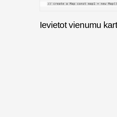
// create a Map const map1 = new Map(
Ievietot vienumu kar