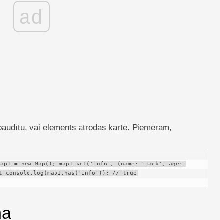
ad
rbaudītu, vai elements atrodas kartē. Piemēram,
ap1 = new Map(); map1.set('info', (name: 'Jack', age: 
t console.log(map1.has('info')); // true
na