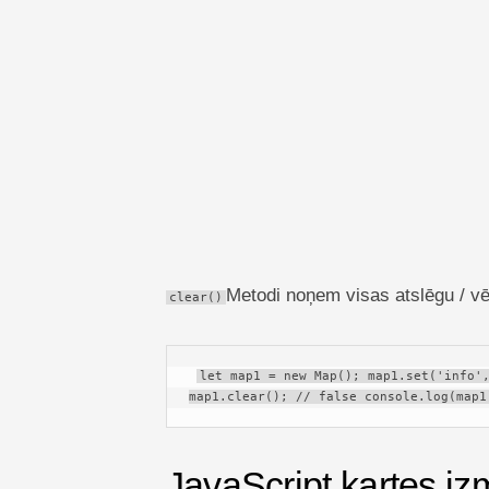
Metodi noņem visas atslēgu / vē
clear()
let map1 = new Map(); map1.set('info',
map1.clear(); // false console.log(map1
JavaScript kartes iz