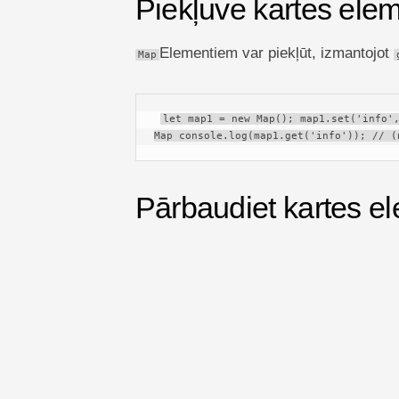
Piekļuve kartes ele
Elementiem var piekļūt, izmantojot
Map
let map1 = new Map(); map1.set('info',
Map console.log(map1.get('info')); // (
Pārbaudiet kartes e