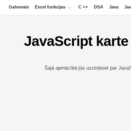
Skip
Galvenais
Excel funkcijas
C ++
DSA
Java
Jav
to
content
Diagramma
JavaScript karte
Excel
padomi
Formula
Glosārijs
Šajā apmācībā jūs uzzināsiet par Java
Īsinājumtaustiņi
Nodarbības
Jaunumi
Pagrieziena
galds