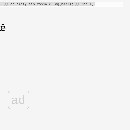
); // an empty map console.log(map1); // Map ()
tē
ad