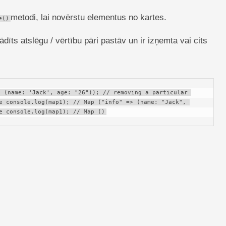
metodi, lai novērstu elementus no kartes.
e()
rādīts atslēgu / vērtību pāri pastāv un ir izņemta vai cits
 (name: 'Jack', age: "26")); // removing a particular 
e console.log(map1); // Map ("info" => (name: "Jack", 
e console.log(map1); // Map ()