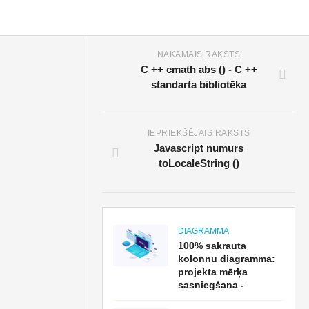
NĀKAMAIS RAKSTS
C ++ cmath abs () - C ++
standarta bibliotēka
IEPRIEKŠĒJAIS RAKSTS
Javascript numurs
toLocaleString ()
DIAGRAMMA
100% sakrauta
kolonnu diagramma:
projekta mērķa
sasniegšana -