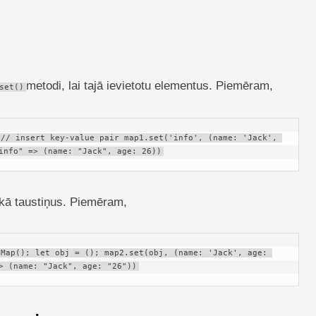
metodi, lai tajā ievietotu elementus. Piemēram,
set()
// insert key-value pair map1.set('info', (name: 'Jack', 
info" => (name: "Jack", age: 26))
 kā taustiņus. Piemēram,
Map(); let obj = (); map2.set(obj, (name: 'Jack', age: 
> (name: "Jack", age: "26"))