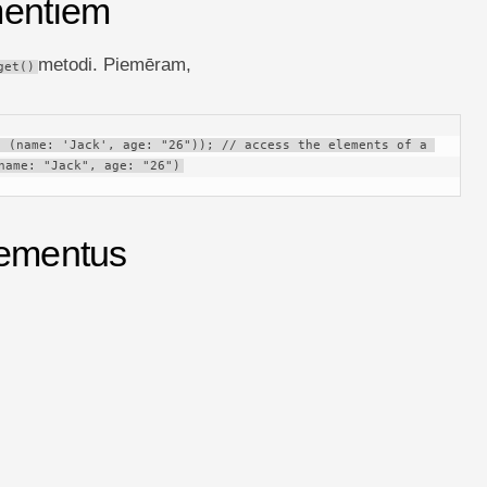
mentiem
metodi. Piemēram,
get()
 (name: 'Jack', age: "26")); // access the elements of a 
name: "Jack", age: "26")
lementus