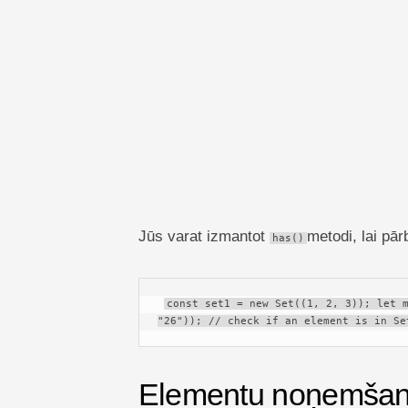
Jūs varat izmantot
metodi, lai pā
has()
const set1 = new Set((1, 2, 3)); let m
"26")); // check if an element is in Se
Elementu noņemša