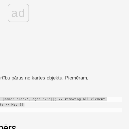
ad
rtību pārus no kartes objektu. Piemēram,
 (name: 'Jack', age: "26")); // removing all element 
); // Map ()
mērs