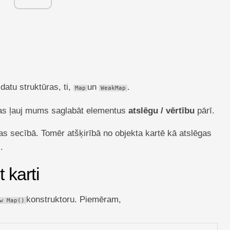
datu struktūras, ti,
un
.
Map
WeakMap
 kas ļauj mums saglabāt elementus
atslēgu / vērtību
pārī.
nas secībā. Tomēr atšķirībā no objekta kartē kā atslēgas
.
 karti
konstruktoru. Piemēram,
w Map()