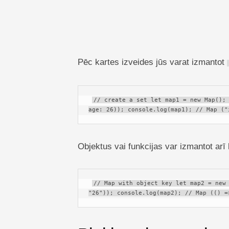
Pēc kartes izveides jūs varat izmantot
// create a set let map1 = new Map(); 
age: 26)); console.log(map1); // Map ("
Objektus vai funkcijas var izmantot arī
// Map with object key let map2 = new 
"26")); console.log(map2); // Map (() =