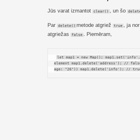
Jūs varat izmantot
, un šo
clear()
delet
Par
metode atgriež
, ja no
delete()
true
atgriežas
. Piemēram,
false
let map1 = new Map(); map1.set('info',
element map1.delete('address'); // fals
age: "26")) map1.delete('info'); // tru