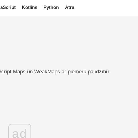
aScript
Kotlins
Python
Ātra
Script Maps un WeakMaps ar piemēru palīdzību.
ad