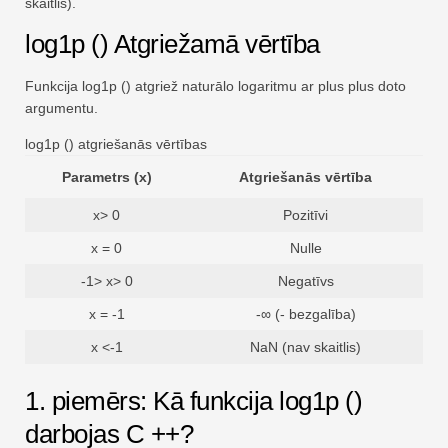
skaitlis).
log1p () Atgriežamā vērtība
Funkcija log1p () atgriež naturālo logaritmu ar plus plus doto
argumentu.
log1p () atgriešanās vērtības
Parametrs (x)
Atgriešanās vērtība
x> 0
Pozitīvi
x = 0
Nulle
-1> x> 0
Negatīvs
x = -1
-∞ (- bezgalība)
x <-1
NaN (nav skaitlis)
1. piemērs: Kā funkcija log1p ()
darbojas C ++?