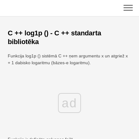
Skip
to
content
Galvenais
C ++ log1p () - C ++ standarta
Excel funkcijas
bibliotēka
Diagramma
C ++
Funkcija log1p () sistēmā C ++ ņem argumentu x un atgriež x
+ 1 dabisko logaritmu (bāzes-e logaritmu).
Excel padomi
DSA
Formula
Java
Glosārijs
ad
JavaScript
Īsinājumtaustiņi
Kotlins
Nodarbības
Python
Jaunumi