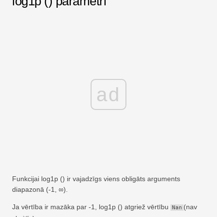
log1p () parametri
ad
Funkcijai log1p () ir vajadzīgs viens obligāts arguments
diapazonā (-1, ∞).
Ja vērtība ir mazāka par -1, log1p () atgriež vērtību
(nav
Nan