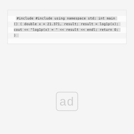
#include #include using namespace std; int main 
() ( double x = 21.371, result; result = log1p(x); 
cout << "log1p(x) = " << result << endl; return 0; 
) 
ad