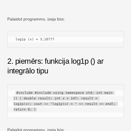
Palaidot programmu, izeja būs:
 log1p (x) = 3,10777 
2. piemērs: funkcija log1p () ar
integrālo tipu
#include #include using namespace std; int main 
() ( double result; int x = 147; result = 
log1p(x); cout << "log1p(x) = " << result << endl; 
return 0; )
Palaidot programmu, izeja būs: