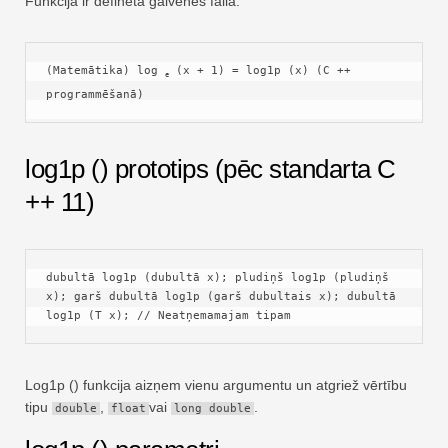
Funkcija ir definēta galvenes failā.
Ātra
Pagrieziena galds
(Matemātika) log 
 (x + 1) = log1p (x) (C ++ 
e
TechTV
programmēšanā)
log1p () prototips (pēc standarta C
++ 11)
dubultā log1p (dubultā x); pludiņš log1p (pludiņš 
x); garš dubultā log1p (garš dubultais x); dubultā 
log1p (T x); // Neatņemamajam tipam
Log1p () funkcija aizņem vienu argumentu un atgriež vērtību
tipu
,
vai
.
double
float
long double